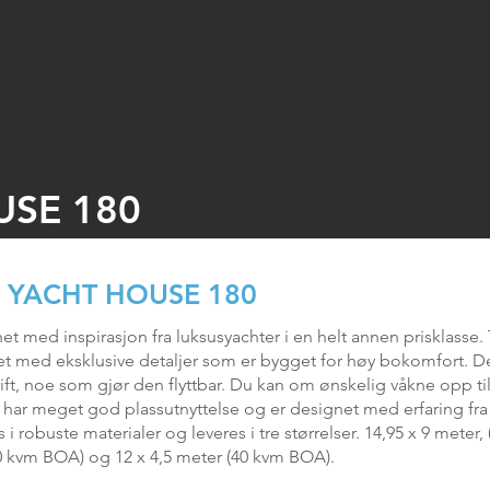
USE 180
 YACHT HOUSE 180
et med inspirasjon fra luksusyachter i en helt annen prisklasse
het med eksklusive detaljer som er bygget for høy bokomfort. 
ift, noe som gjør den flyttbar. Du kan om ønskelig våkne opp ti
har meget god plassutnyttelse og er designet med erfaring fra
 i robuste materialer og leveres i tre størrelser. 14,95 x 9 meter
0 kvm BOA) og 12 x 4,5 meter (40 kvm BOA).