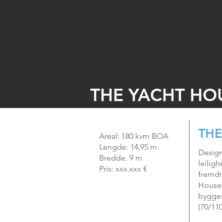
THE YACHT HO
THE
Areal: 180 kvm BOA
Lengde: 14,95 m
Design
Bredde: 9 m
leilig
Pris: xxx.xxx €
fremdr
House 
bygges
(70/11