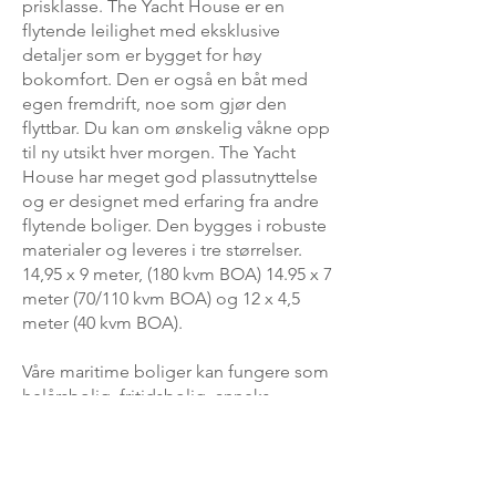
prisklasse. The Yacht House er en
flytende leilighet med eksklusive
detaljer som er bygget for høy
bokomfort. Den er også en båt med
egen fremdrift, noe som gjør den
flyttbar. Du kan om ønskelig våkne opp
til ny utsikt hver morgen. The Yacht
House har meget god plassutnyttelse
og er designet med erfaring fra andre
flytende boliger. Den bygges i robuste
materialer og leveres i tre størrelser.
14,95 x 9 meter, (180 kvm BOA) 14.95 x 7
meter (70/110 kvm BOA) og 12 x 4,5
meter (40 kvm BOA).
Våre maritime boliger kan fungere som
helårsbolig, fritidsbolig, anneks,
hotellrom, student bolig, utleiebolig
og næringslokaler fra 40 til 180 kvm.
Komforten og bokvaliteten er den
samme som i et vanlig nybygg på land.