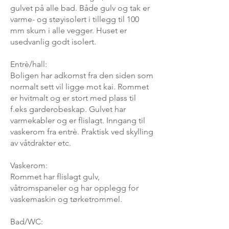
gulvet på alle bad. Både gulv og tak er
varme- og støyisolert i tillegg til 100
mm skum i alle vegger. Huset er
usedvanlig godt isolert.
Entrè/hall:
Boligen har adkomst fra den siden som
normalt sett vil ligge mot kai. Rommet
er hvitmalt og er stort med plass til
f.eks garderobeskap. Gulvet har
varmekabler og er flislagt. Inngang til
vaskerom fra entrè. Praktisk ved skylling
av våtdrakter etc.
Vaskerom:
Rommet har flislagt gulv,
våtromspaneler og har opplegg for
vaskemaskin og tørketrommel.
Bad/WC: