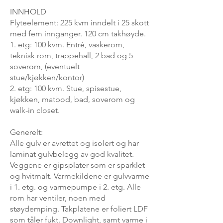
INNHOLD
Flyteelement: 225 kvm inndelt i 25 skott
med fem innganger. 120 cm takhøyde.
1. etg: 100 kvm. Entrè, vaskerom,
teknisk rom, trappehall, 2 bad og 5
soverom, (eventuelt
stue/kjøkken/kontor)
2. etg: 100 kvm. Stue, spisestue,
kjøkken, matbod, bad, soverom og
walk-in closet.
Generelt:
Alle gulv er avrettet og isolert og har
laminat gulvbelegg av god kvalitet.
Veggene er gipsplater som er sparklet
og hvitmalt. Varmekildene er gulvvarme
i 1. etg. og varmepumpe i 2. etg. Alle
rom har ventiler, noen med
støydemping. Takplatene er foliert LDF
som tåler fukt. Downlight, samt varme i