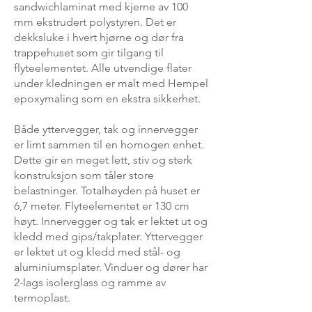
sandwichlaminat med kjerne av 100
mm ekstrudert polystyren. Det er
dekksluke i hvert hjørne og dør fra
trappehuset som gir tilgang til
flyteelementet. Alle utvendige flater
under kledningen er malt med Hempel
epoxymaling som en ekstra sikkerhet.
Både yttervegger, tak og innervegger
er limt sammen til en homogen enhet.
Dette gir en meget lett, stiv og sterk
konstruksjon som tåler store
belastninger. Totalhøyden på huset er
6,7 meter. Flyteelementet er 130 cm
høyt. Innervegger og tak er lektet ut og
kledd med gips/takplater. Yttervegger
er lektet ut og kledd med stål- og
aluminiumsplater. Vinduer og dører har
2-lags isolerglass og ramme av
termoplast.