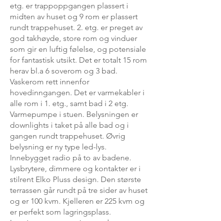
etg. er trappoppgangen plassert i
midten av huset og 9 rom er plassert
rundt trappehuset. 2. etg. er preget av
god takhøyde, store rom og vinduer
som gir en luftig følelse, og potensiale
for fantastisk utsikt. Det er totalt 15 rom
herav bl.a 6 soverom og 3 bad.
Vaskerom rett innenfor
hovedinngangen. Det er varmekabler i
alle rom i 1. etg., samt bad i 2 etg.
Varmepumpe i stuen. Belysningen er
downlights i taket på alle bad og i
gangen rundt trappehuset. Øvrig
belysning er ny type led-lys.
Innebygget radio på to av badene.
Lysbrytere, dimmere og kontakter er i
stilrent Elko Pluss design. Den største
terrassen går rundt på tre sider av huset
og er 100 kvm. Kjelleren er 225 kvm og
er perfekt som lagringsplass.