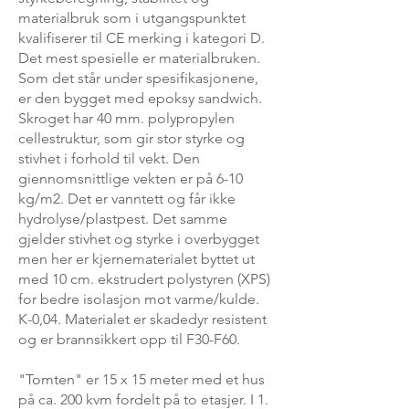
materialbruk som i utgangspunktet
kvalifiserer til CE merking i kategori D.
Det mest spesielle er materialbruken.
Som det står under spesifikasjonene,
er den bygget med epoksy sandwich.
Skroget har 40 mm. polypropylen
cellestruktur, som gir stor styrke og
stivhet i forhold til vekt. Den
giennomsnittlige vekten er på 6-10
kg/m2. Det er vanntett og får ikke
hydrolyse/plastpest. Det samme
gjelder stivhet og styrke i overbygget
men her er kjernematerialet byttet ut
med 10 cm. ekstrudert polystyren (XPS)
for bedre isolasjon mot varme/kulde.
K-0,04. Materialet er skadedyr resistent
og er brannsikkert opp til F30-F60.
"Tomten" er 15 x 15 meter med et hus
på ca. 200 kvm fordelt på to etasjer. I 1.