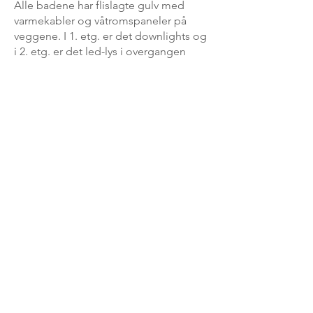
Alle badene har flislagte gulv med
varmekabler og våtromspaneler på
veggene. I 1. etg. er det downlights og
i 2. etg. er det led-lys i overgangen
vegg/tak. Innebygget radio med
mulighet for mobiltikopling på to bad.
Armaturene er Oras Optima serien og
Grohe. Berøringsfri vask på lite bad.
Trappehall:
Rommet går i 180 grader rundt
trappehuset og har downlights. Uttak
for sentralstøvsuger.
Soverom:
Totalt er det 6 soverom. Dette kan
utvides til 8-10 om ønskelig.
Soverommene, som også kan benyttes
som kontor/stue eller kjøkken, har
varmekabler i gulv og ledlys. Det er
utgang til terrassen i 1. etg. fra 3 av