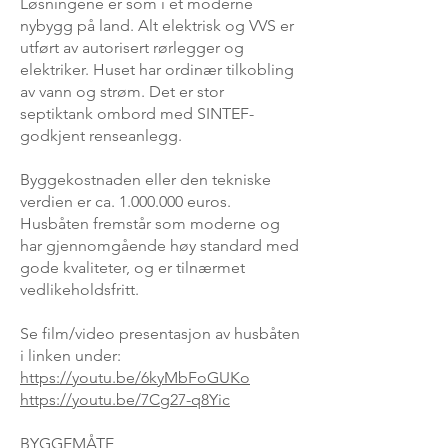
Løsningene er som i et moderne
nybygg på land. Alt elektrisk og VVS er
utført av autorisert rørlegger og
elektriker. Huset har ordinær tilkobling
av vann og strøm. Det er stor
septiktank ombord med SINTEF-
godkjent renseanlegg.
Byggekostnaden eller den tekniske
verdien er ca.
1.000.000
euros.
Husbåten fremstår som moderne og
har gjennomgående høy standard med
gode kvaliteter, og er tilnærmet
vedlikeholdsfritt.
Se film/video presentasjon av husbåten
i linken under:
https://youtu.be/6kyMbFoGUKo
https://youtu.be/7Cg27-q8Yic
BYGGEMÅTE