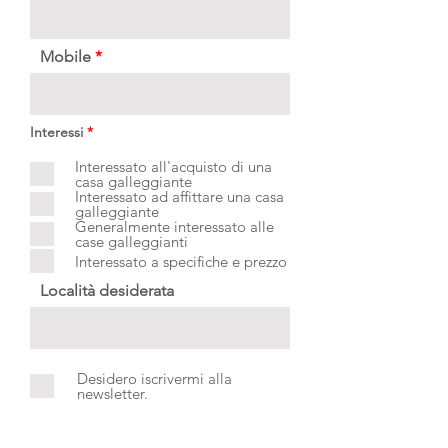
Mobile
O
Interessi
*
b
b
Interessato all'acquisto di una
l
casa galleggiante
i
Interessato ad affittare una casa
g
galleggiante
a
Generalmente interessato alle
t
case galleggianti
o
r
Interessato a specifiche e prezzo
i
o
Località desiderata
Desidero iscrivermi alla
newsletter.
Inviare