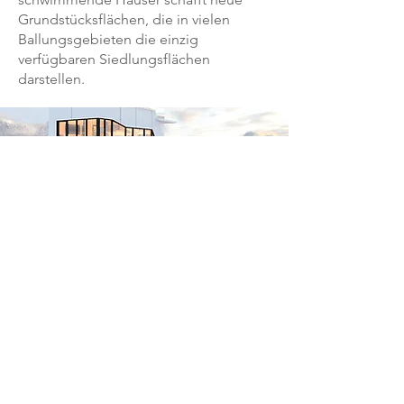
Grundstücksflächen, die in vielen
Ballungsgebieten die einzig
verfügbaren Siedlungsflächen
darstellen.
HAUSTRAUM
Maritimes Wohnen ist wie ein Kinderei
– Haus, Kabine und Boot unter einem
Dach.
Träumen Sie davon, an einem
Samstagmorgen aufzuwachen, die
frische Meeresluft einzuatmen und Ihr
Frühstück mit dem Rauschen der
Wellen zu genießen? Möchten Sie in